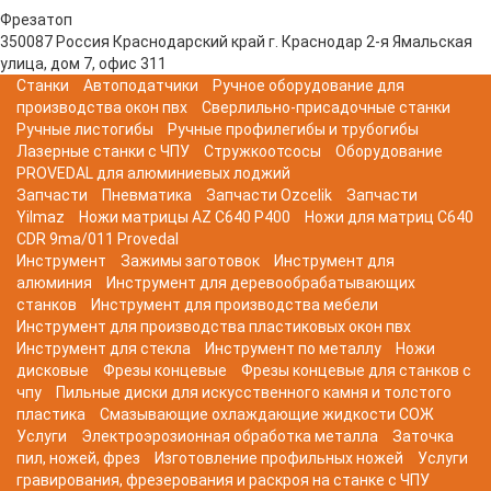
Фрезатоп
350087
Россия
Краснодарский край
г. Краснодар
2-я Ямальская
улица, дом 7, офис 311
Станки
Автоподатчики
Ручное оборудование для
производства окон пвх
Сверлильно-присадочные станки
Ручные листогибы
Ручные профилегибы и трубогибы
Лазерные станки с ЧПУ
Стружкоотсосы
Оборудование
PROVEDAL для алюминиевых лоджий
Запчасти
Пневматика
Запчасти Ozcelik
Запчасти
Yilmaz
Ножи матрицы AZ C640 P400
Ножи для матриц C640
CDR 9ma/011 Provedal
Инструмент
Зажимы заготовок
Инструмент для
алюминия
Инструмент для деревообрабатывающих
станков
Инструмент для производства мебели
Инструмент для производства пластиковых окон пвх
Инструмент для стекла
Инструмент по металлу
Ножи
дисковые
Фрезы концевые
Фрезы концевые для станков с
чпу
Пильные диски для искусственного камня и толстого
пластика
Смазывающие охлаждающие жидкости СОЖ
Услуги
Электроэрозионная обработка металла
Заточка
пил, ножей, фрез
Изготовление профильных ножей
Услуги
гравирования, фрезерования и раскроя на станке с ЧПУ