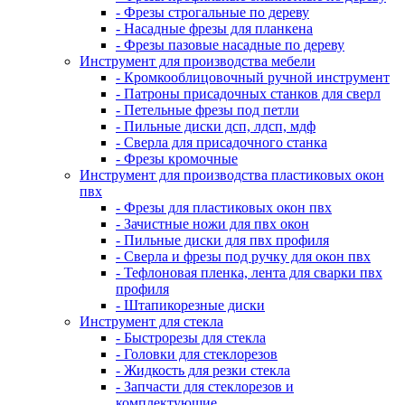
- Фрезы строгальные по дереву
- Насадные фрезы для планкена
- Фрезы пазовые насадные по дереву
Инструмент для производства мебели
- Кромкооблицовочный ручной инструмент
- Патроны присадочных станков для сверл
- Петельные фрезы под петли
- Пильные диски дсп, лдсп, мдф
- Сверла для присадочного станка
- Фрезы кромочные
Инструмент для производства пластиковых окон
пвх
- Фрезы для пластиковых окон пвх
- Зачистные ножи для пвх окон
- Пильные диски для пвх профиля
- Сверла и фрезы под ручку для окон пвх
- Тефлоновая пленка, лента для сварки пвх
профиля
- Штапикорезные диски
Инструмент для стекла
- Быстрорезы для стекла
- Головки для стеклорезов
- Жидкость для резки стекла
- Запчасти для стеклорезов и
комплектующие