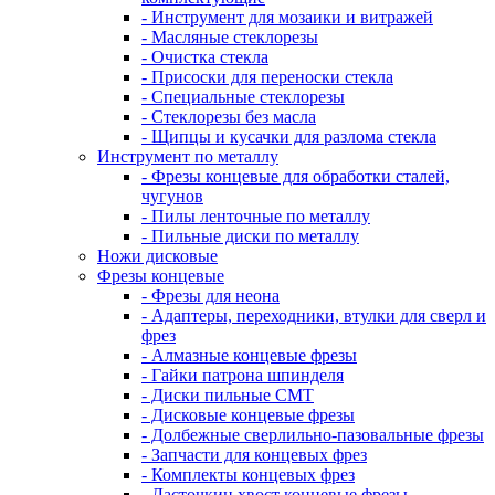
- Инструмент для мозаики и витражей
- Масляные стеклорезы
- Очистка стекла
- Присоски для переноски стекла
- Специальные стеклорезы
- Стеклорезы без масла
- Щипцы и кусачки для разлома стекла
Инструмент по металлу
- Фрезы концевые для обработки сталей,
чугунов
- Пилы ленточные по металлу
- Пильные диски по металлу
Ножи дисковые
Фрезы концевые
- Фрезы для неона
- Адаптеры, переходники, втулки для сверл и
фрез
- Алмазные концевые фрезы
- Гайки патрона шпинделя
- Диски пильные CMT
- Дисковые концевые фрезы
- Долбежные сверлильно-пазовальные фрезы
- Запчасти для концевых фрез
- Комплекты концевых фрез
- Ласточкин хвост концевые фрезы