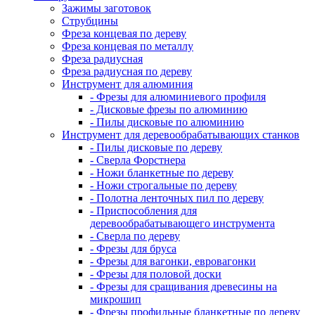
Зажимы заготовок
Струбцины
Фреза концевая по дереву
Фреза концевая по металлу
Фреза радиусная
Фреза радиусная по дереву
Инструмент для алюминия
- Фрезы для алюминиевого профиля
- Дисковые фрезы по алюминию
- Пилы дисковые по алюминию
Инструмент для деревообрабатывающих станков
- Пилы дисковые по дереву
- Сверла Форстнера
- Ножи бланкетные по дереву
- Ножи строгальные по дереву
- Полотна ленточных пил по дереву
- Приспособления для
деревообрабатывающего инструмента
- Сверла по дереву
- Фрезы для бруса
- Фрезы для вагонки, евровагонки
- Фрезы для половой доски
- Фрезы для сращивания древесины на
микрошип
- Фрезы профильные бланкетные по дереву