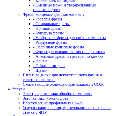
- Ключи гаек шпинделя
- Сменные ножи и твердосплавные
пластины фрез
Фрезы концевые для станков с чпу
- Граверы фрезы
- Спиральные фрезы
- Прямые фрезы
- Кукуруза фрезы
- V-образные фрезы для гибки композита
- Радиусные фрезы
- Фасонные концевые фрезы
- Фрезы для выравнивания поверхности
- Алмазные фрезы и граверы по камню
- Цанги
- Гайки шпинделя
- Щетки
Пильные диски для искусственного камня и
толстого пластика
Смазывающие охлаждающие жидкости СОЖ
Услуги
Электроэрозионная обработка металла
Заточка пил, ножей, фрез
Изготовление профильных ножей
Услуги гравирования, фрезерования и раскроя на
станке с ЧПУ