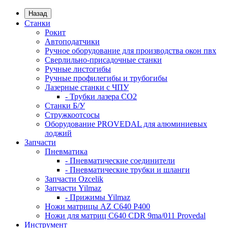
Назад
Станки
Рокит
Автоподатчики
Ручное оборудование для производства окон пвх
Сверлильно-присадочные станки
Ручные листогибы
Ручные профилегибы и трубогибы
Лазерные станки с ЧПУ
- Трубки лазера CO2
Станки Б/У
Стружкоотсосы
Оборудование PROVEDAL для алюминиевых
лоджий
Запчасти
Пневматика
- Пневматические соединители
- Пневматические трубки и шланги
Запчасти Ozcelik
Запчасти Yilmaz
- Прижимы Yilmaz
Ножи матрицы AZ C640 P400
Ножи для матриц C640 CDR 9ma/011 Provedal
Инструмент