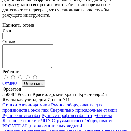
стружку, которая препятствует забиванию фрезы и не
допускает ее перегрев, что увеличивает срок службы
режущего инструмента.
Написать отзыв
Имя
Отзыв
Рейтинг
Отмена
Отправить
Фрезатоп
350087
Россия
Краснодарский край
г. Краснодар
2-я
Ямальская улица, дом 7, офис 311
Станки
Автоподатчики
Ручное оборудование для
производства окон пвх
Сверлильно-присадочные станки
Ручные листогибы
Ручные профилегибы и трубогибы
Лазерные станки с ЧПУ
Стружкоотсосы
Оборудование
PROVEDAL для алюминиевых лоджий