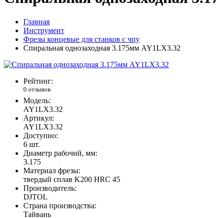
Главная
Инструмент
Фрезы концевые для станков с чпу
Спиральная однозаходная 3.175мм AY1LX3.32
Рейтинг:
0 отзывов
Модель:
AY1LX3.32
Артикул:
AY1LX3.32
Доступно:
6
шт.
Диаметр рабочий, мм:
3.175
Материал фрезы:
твердый сплав K200 HRC 45
Производитель:
DJTOL
Страна производства:
Тайвань