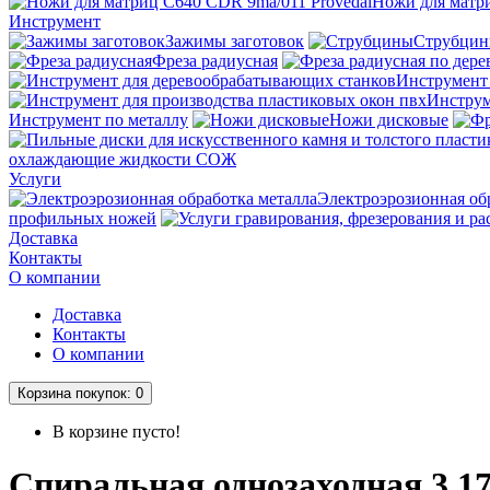
Ножи для матри
Инструмент
Зажимы заготовок
Струбци
Фреза радиусная
Инструмент
Инструм
Инструмент по металлу
Ножи дисковые
охлаждающие жидкости СОЖ
Услуги
Электроэрозионная об
профильных ножей
Доставка
Контакты
О компании
Доставка
Контакты
О компании
Корзина
покупок
: 0
В корзине пусто!
Спиральная однозаходная 3.