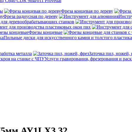
ц C640 CDR 9ma/011 Provedal
ны
Фреза концевая по дереву
Фреза радиусная по дереву
Инстр
 для деревообрабатывающих станков
ент для производства пластиковых окон пвх
Фрезы концевые
Пильные диски для искусственного камня и толстого пластика
работка металла
Заточка пил, ножей, 
Услуги гравирования, фрезерования и раск
175мм AY1LX3.32