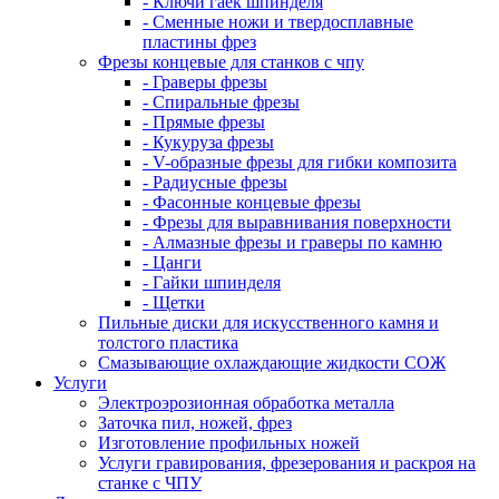
- Ключи гаек шпинделя
- Сменные ножи и твердосплавные
пластины фрез
Фрезы концевые для станков с чпу
- Граверы фрезы
- Спиральные фрезы
- Прямые фрезы
- Кукуруза фрезы
- V-образные фрезы для гибки композита
- Радиусные фрезы
- Фасонные концевые фрезы
- Фрезы для выравнивания поверхности
- Алмазные фрезы и граверы по камню
- Цанги
- Гайки шпинделя
- Щетки
Пильные диски для искусственного камня и
толстого пластика
Смазывающие охлаждающие жидкости СОЖ
Услуги
Электроэрозионная обработка металла
Заточка пил, ножей, фрез
Изготовление профильных ножей
Услуги гравирования, фрезерования и раскроя на
станке с ЧПУ