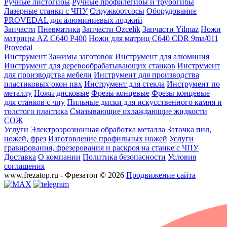
Ручные листогибы
Ручные профилегибы и трубогибы
Лазерные станки с ЧПУ
Стружкоотсосы
Оборудование
PROVEDAL для алюминиевых лоджий
Запчасти
Пневматика
Запчасти Ozcelik
Запчасти Yilmaz
Ножи
матрицы AZ C640 P400
Ножи для матриц C640 CDR 9ma/011
Provedal
Инструмент
Зажимы заготовок
Инструмент для алюминия
Инструмент для деревообрабатывающих станков
Инструмент
для производства мебели
Инструмент для производства
пластиковых окон пвх
Инструмент для стекла
Инструмент по
металлу
Ножи дисковые
Фрезы концевые
Фрезы концевые
для станков с чпу
Пильные диски для искусственного камня и
толстого пластика
Смазывающие охлаждающие жидкости
СОЖ
Услуги
Электроэрозионная обработка металла
Заточка пил,
ножей, фрез
Изготовление профильных ножей
Услуги
гравирования, фрезерования и раскроя на станке с ЧПУ
Доставка
О компании
Политика безопасности
Условия
соглашения
www.frezatop.ru - Фрезатоп © 2026
Продвижение сайта