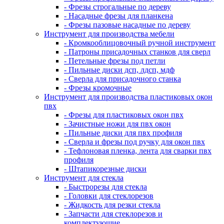
- Фрезы строгальные по дереву
- Насадные фрезы для планкена
- Фрезы пазовые насадные по дереву
Инструмент для производства мебели
- Кромкооблицовочный ручной инструмент
- Патроны присадочных станков для сверл
- Петельные фрезы под петли
- Пильные диски дсп, лдсп, мдф
- Сверла для присадочного станка
- Фрезы кромочные
Инструмент для производства пластиковых окон
пвх
- Фрезы для пластиковых окон пвх
- Зачистные ножи для пвх окон
- Пильные диски для пвх профиля
- Сверла и фрезы под ручку для окон пвх
- Тефлоновая пленка, лента для сварки пвх
профиля
- Штапикорезные диски
Инструмент для стекла
- Быстрорезы для стекла
- Головки для стеклорезов
- Жидкость для резки стекла
- Запчасти для стеклорезов и
комплектующие