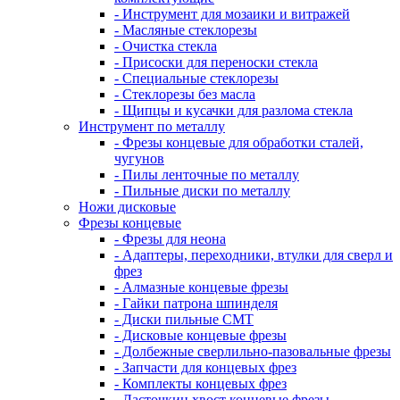
- Инструмент для мозаики и витражей
- Масляные стеклорезы
- Очистка стекла
- Присоски для переноски стекла
- Специальные стеклорезы
- Стеклорезы без масла
- Щипцы и кусачки для разлома стекла
Инструмент по металлу
- Фрезы концевые для обработки сталей,
чугунов
- Пилы ленточные по металлу
- Пильные диски по металлу
Ножи дисковые
Фрезы концевые
- Фрезы для неона
- Адаптеры, переходники, втулки для сверл и
фрез
- Алмазные концевые фрезы
- Гайки патрона шпинделя
- Диски пильные CMT
- Дисковые концевые фрезы
- Долбежные сверлильно-пазовальные фрезы
- Запчасти для концевых фрез
- Комплекты концевых фрез
- Ласточкин хвост концевые фрезы