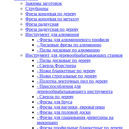
Зажимы заготовок
Струбцины
Фреза концевая по дереву
Фреза концевая по металлу
Фреза радиусная
Фреза радиусная по дереву
Инструмент для алюминия
- Фрезы для алюминиевого профиля
- Дисковые фрезы по алюминию
- Пилы дисковые по алюминию
Инструмент для деревообрабатывающих станков
- Пилы дисковые по дереву
- Сверла Форстнера
- Ножи бланкетные по дереву
- Ножи строгальные по дереву
- Полотна ленточных пил по дереву
- Приспособления для
деревообрабатывающего инструмента
- Сверла по дереву
- Фрезы для бруса
- Фрезы для вагонки, евровагонки
- Фрезы для половой доски
- Фрезы для сращивания древесины на
микрошип
- Фрезы профильные бланкетные по дереву