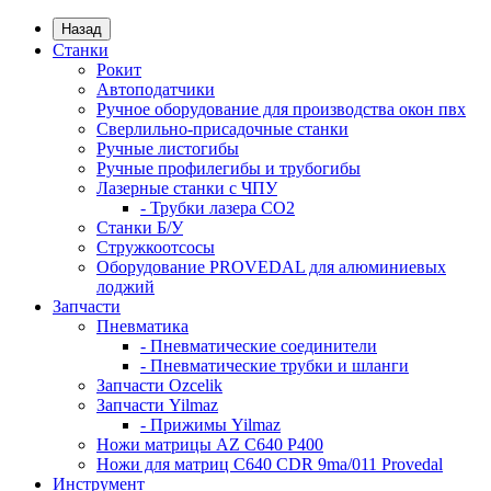
Назад
Станки
Рокит
Автоподатчики
Ручное оборудование для производства окон пвх
Сверлильно-присадочные станки
Ручные листогибы
Ручные профилегибы и трубогибы
Лазерные станки с ЧПУ
- Трубки лазера CO2
Станки Б/У
Стружкоотсосы
Оборудование PROVEDAL для алюминиевых
лоджий
Запчасти
Пневматика
- Пневматические соединители
- Пневматические трубки и шланги
Запчасти Ozcelik
Запчасти Yilmaz
- Прижимы Yilmaz
Ножи матрицы AZ C640 P400
Ножи для матриц C640 CDR 9ma/011 Provedal
Инструмент