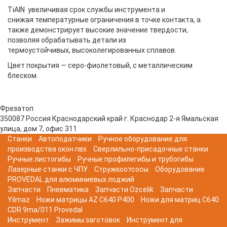
TiAIN увеличивая срок службы инструмента и
снижая температурные ограничения в точке контакта, а
также демонстрирует высокие значение твердости,
позволяя обрабатывать детали из
термоустойчивых, высоколегированных сплавов.
Цвет покрытия — серо-фиолетовый, с металлическим
блеском.
Фрезатоп
350087
Россия
Краснодарский край
г. Краснодар
2-я Ямальская
улица, дом 7, офис 311
Станки
Автоподатчики
Ручное оборудование для
производства окон пвх
Сверлильно-присадочные станки
Ручные листогибы
Ручные профилегибы и трубогибы
Лазерные станки с ЧПУ
Стружкоотсосы
Оборудование
PROVEDAL для алюминиевых лоджий
Запчасти
Пневматика
Запчасти Ozcelik
Запчасти
Yilmaz
Ножи матрицы AZ C640 P400
Ножи для матриц C640
CDR 9ma/011 Provedal
Инструмент
Зажимы заготовок
Инструмент для