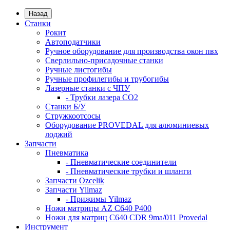
Назад
Станки
Рокит
Автоподатчики
Ручное оборудование для производства окон пвх
Сверлильно-присадочные станки
Ручные листогибы
Ручные профилегибы и трубогибы
Лазерные станки с ЧПУ
- Трубки лазера CO2
Станки Б/У
Стружкоотсосы
Оборудование PROVEDAL для алюминиевых
лоджий
Запчасти
Пневматика
- Пневматические соединители
- Пневматические трубки и шланги
Запчасти Ozcelik
Запчасти Yilmaz
- Прижимы Yilmaz
Ножи матрицы AZ C640 P400
Ножи для матриц C640 CDR 9ma/011 Provedal
Инструмент