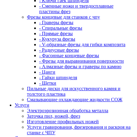
- Ключи гаек шпинделя
- Сменные ножи и твердосплавные
пластины фрез
Фрезы концевые для станков с чпу
- Граверы фрезы
- Спиральные фрезы
- Прямые фрезы
- Кукуруза фрезы
- V-образные фрезы для гибки композита
- Радиусные фрезы
- Фасонные концевые фрезы
- Фрезы для выравнивания поверхности
- Алмазные фрезы и граверы по камню
- Цанги
- Гайки шпинделя
- Щетки
Пильные диски для искусственного камня и
толстого пластика
Смазывающие охлаждающие жидкости СОЖ
Услуги
Электроэрозионная обработка металла
Заточка пил, ножей, фрез
Изготовление профильных ножей
Услуги гравирования, фрезерования и раскроя на
станке с ЧПУ