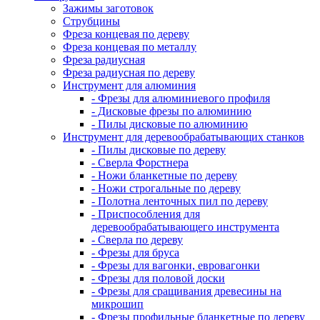
Зажимы заготовок
Струбцины
Фреза концевая по дереву
Фреза концевая по металлу
Фреза радиусная
Фреза радиусная по дереву
Инструмент для алюминия
- Фрезы для алюминиевого профиля
- Дисковые фрезы по алюминию
- Пилы дисковые по алюминию
Инструмент для деревообрабатывающих станков
- Пилы дисковые по дереву
- Сверла Форстнера
- Ножи бланкетные по дереву
- Ножи строгальные по дереву
- Полотна ленточных пил по дереву
- Приспособления для
деревообрабатывающего инструмента
- Сверла по дереву
- Фрезы для бруса
- Фрезы для вагонки, евровагонки
- Фрезы для половой доски
- Фрезы для сращивания древесины на
микрошип
- Фрезы профильные бланкетные по дереву