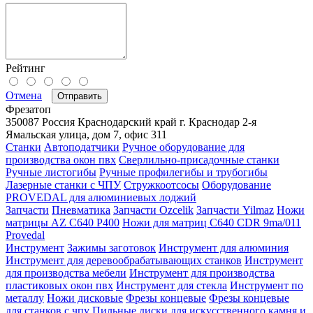
Рейтинг
Отмена
Отправить
Фрезатоп
350087
Россия
Краснодарский край
г. Краснодар
2-я
Ямальская улица, дом 7, офис 311
Станки
Автоподатчики
Ручное оборудование для
производства окон пвх
Сверлильно-присадочные станки
Ручные листогибы
Ручные профилегибы и трубогибы
Лазерные станки с ЧПУ
Стружкоотсосы
Оборудование
PROVEDAL для алюминиевых лоджий
Запчасти
Пневматика
Запчасти Ozcelik
Запчасти Yilmaz
Ножи
матрицы AZ C640 P400
Ножи для матриц C640 CDR 9ma/011
Provedal
Инструмент
Зажимы заготовок
Инструмент для алюминия
Инструмент для деревообрабатывающих станков
Инструмент
для производства мебели
Инструмент для производства
пластиковых окон пвх
Инструмент для стекла
Инструмент по
металлу
Ножи дисковые
Фрезы концевые
Фрезы концевые
для станков с чпу
Пильные диски для искусственного камня и