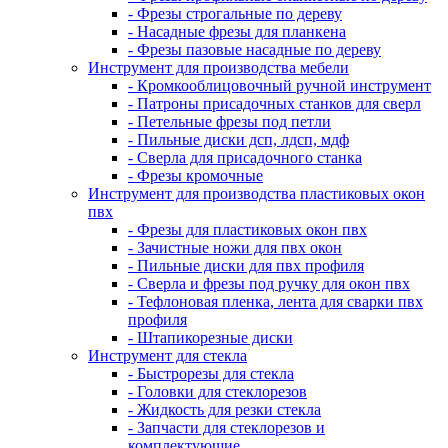
- Фрезы строгальные по дереву
- Насадные фрезы для планкена
- Фрезы пазовые насадные по дереву
Инструмент для производства мебели
- Кромкооблицовочный ручной инструмент
- Патроны присадочных станков для сверл
- Петельные фрезы под петли
- Пильные диски дсп, лдсп, мдф
- Сверла для присадочного станка
- Фрезы кромочные
Инструмент для производства пластиковых окон
пвх
- Фрезы для пластиковых окон пвх
- Зачистные ножи для пвх окон
- Пильные диски для пвх профиля
- Сверла и фрезы под ручку для окон пвх
- Тефлоновая пленка, лента для сварки пвх
профиля
- Штапикорезные диски
Инструмент для стекла
- Быстрорезы для стекла
- Головки для стеклорезов
- Жидкость для резки стекла
- Запчасти для стеклорезов и
комплектующие