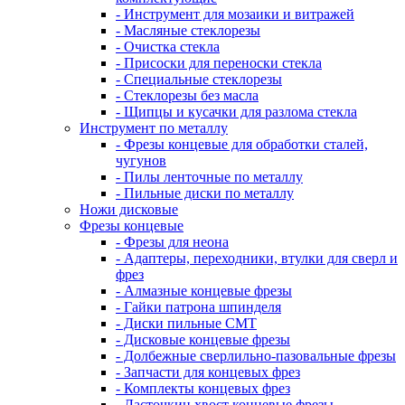
- Инструмент для мозаики и витражей
- Масляные стеклорезы
- Очистка стекла
- Присоски для переноски стекла
- Специальные стеклорезы
- Стеклорезы без масла
- Щипцы и кусачки для разлома стекла
Инструмент по металлу
- Фрезы концевые для обработки сталей,
чугунов
- Пилы ленточные по металлу
- Пильные диски по металлу
Ножи дисковые
Фрезы концевые
- Фрезы для неона
- Адаптеры, переходники, втулки для сверл и
фрез
- Алмазные концевые фрезы
- Гайки патрона шпинделя
- Диски пильные CMT
- Дисковые концевые фрезы
- Долбежные сверлильно-пазовальные фрезы
- Запчасти для концевых фрез
- Комплекты концевых фрез
- Ласточкин хвост концевые фрезы