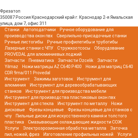
Фрезатоп
350087
Россия
Краснодарский край
г. Краснодар
2-я Ямальская
улица, дом 7, офис 311
Станки
Автоподатчики
Ручное оборудование для
производства окон пвх
Сверлильно-присадочные станки
Ручные листогибы
Ручные профилегибы и трубогибы
Лазерные станки с ЧПУ
Стружкоотсосы
Оборудование
PROVEDAL для алюминиевых лоджий
Запчасти
Пневматика
Запчасти Ozcelik
Запчасти
Yilmaz
Ножи матрицы AZ C640 P400
Ножи для матриц C640
CDR 9ma/011 Provedal
Инструмент
Зажимы заготовок
Инструмент для
алюминия
Инструмент для деревообрабатывающих
станков
Инструмент для производства мебели
Инструмент для производства пластиковых окон пвх
Инструмент для стекла
Инструмент по металлу
Ножи
дисковые
Фрезы концевые
Фрезы концевые для станков с
чпу
Пильные диски для искусственного камня и толстого
пластика
Смазывающие охлаждающие жидкости СОЖ
Услуги
Электроэрозионная обработка металла
Заточка
пил, ножей, фрез
Изготовление профильных ножей
Услуги