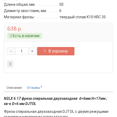
Длина общая, мм:
50
Диаметр хвостовик, мм:
6
Материал фрезы:
твердый сплав K10 HRC 35
638 р.
Есть в наличии
-
В корзину
+
0
Описание
Отзывы
N2LX 6.17 фреза спиральная двухзаходная d=6мм H=17мм ;
хв-к D=6 мм DJTOL
Фреза спиральная двухзаходная DJTOL с двумя режущими
гранями и наклонным углом заточки.