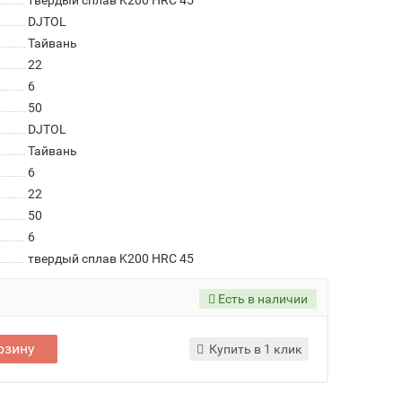
твердый сплав K200 HRC 45
DJTOL
Тайвань
22
6
50
DJTOL
Тайвань
6
22
50
6
твердый сплав K200 HRC 45
Есть в наличии
рзину
Купить в 1 клик