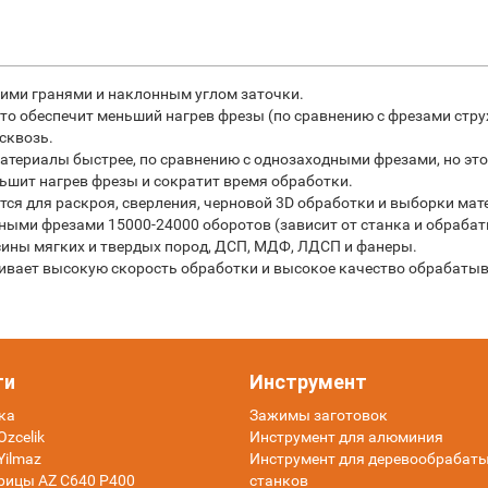
ими гранями и наклонным углом заточки.
что обеспечит меньший нагрев фрезы (по сравнению с фрезами стр
асквозь.
териалы быстрее, по сравнению с однозаходными фрезами, но это
ьшит нагрев фрезы и сократит время обработки.
я для раскроя, сверления, черновой 3D обработки и выборки мат
ыми фрезами 15000-24000 оборотов (зависит от станка и обраба
есины мягких и твердых пород, ДСП, МДФ, ЛДСП и фанеры.
чивает высокую скорость обработки и высокое качество обрабаты
ти
Инструмент
ка
Зажимы заготовок
zcelik
Инструмент для алюминия
Yilmaz
Инструмент для деревообраба
рицы AZ C640 P400
станков