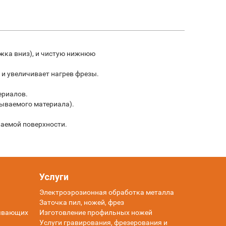
ужка вниз), и чистую нижнюю
 и увеличивает нагрев фрезы.
ериалов.
тываемого материала).
ваемой поверхности.
Услуги
Электроэрозионная обработка металла
Заточка пил, ножей, фрез
тывающих
Изготовление профильных ножей
Услуги гравирования, фрезерования и