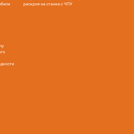
ебели
раскроя на станке с ЧПУ
пу
ого
дкости