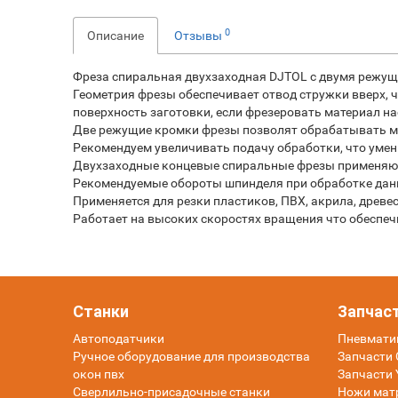
0
Описание
Отзывы
Фреза спиральная двухзаходная DJTOL с двумя режущ
Геометрия фрезы обеспечивает отвод стружки вверх, 
поверхность заготовки, если фрезеровать материал н
Две режущие кромки фрезы позволят обрабатывать ма
Рекомендуем увеличивать подачу обработки, что умен
Двухзаходные концевые спиральные фрезы применяютс
Рекомендуемые обороты шпинделя при обработке данн
Применяется для резки пластиков, ПВХ, акрила, древ
Работает на высоких скоростях вращения что обеспе
Станки
Запчас
Автоподатчики
Пневмати
Ручное оборудование для производства
Запчасти O
окон пвх
Запчасти 
Сверлильно-присадочные станки
Ножи мат