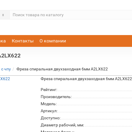
вка
Контакты
О компании
A2LX622
 с чпу
Фреза спиральная двухзаходная 6мм A2LX622
Фреза спиральная двухзаходная 6мм A2LX62
Рейтинг:
Производитель:
Модель:
Артикул:
Доступно:
Диаметр рабочий, мм: