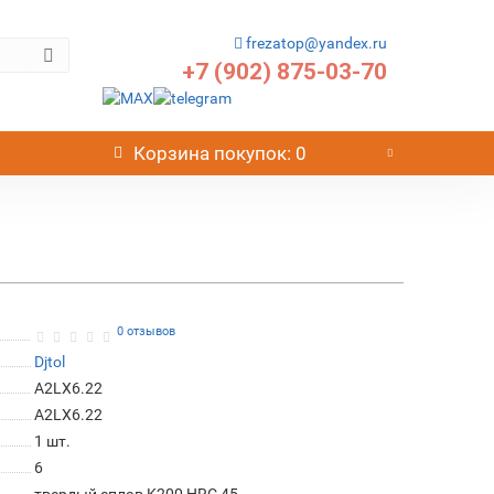
frezatop@yandex.ru
+7 (902) 875-03-70
Корзина
покупок
: 0
2
0 отзывов
Djtol
A2LX6.22
A2LX6.22
1
шт.
6