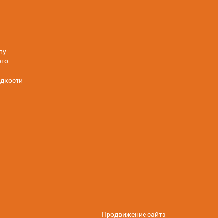
пу
ого
дкости
Продвижение сайта