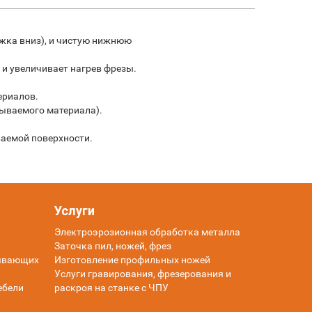
ужка вниз), и чистую нижнюю
 и увеличивает нагрев фрезы.
ериалов.
тываемого материала).
ваемой поверхности.
Услуги
Электроэрозионная обработка металла
Заточка пил, ножей, фрез
тывающих
Изготовление профильных ножей
Услуги гравирования, фрезерования и
ебели
раскроя на станке с ЧПУ