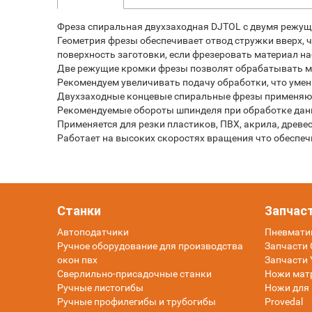
Фреза спиральная двухзаходная DJTOL с двумя режущ
Геометрия фрезы обеспечивает отвод стружки вверх, 
поверхность заготовки, если фрезеровать материал н
Две режущие кромки фрезы позволят обрабатывать ма
Рекомендуем увеличивать подачу обработки, что умен
Двухзаходные концевые спиральные фрезы применяютс
Рекомендуемые обороты шпинделя при обработке данн
Применяется для резки пластиков, ПВХ, акрила, древ
Работает на высоких скоростях вращения что обеспе
Станки
Запчас
Автоподатчики
Пневмати
Ручное оборудование для производства
Запчасти O
окон пвх
Запчасти 
Сверлильно-присадочные станки
Ножи мат
Ручные листогибы
Ножи для 
Ручные профилегибы и трубогибы
Provedal