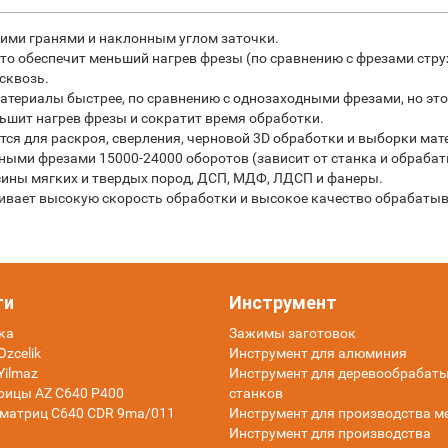
ими гранями и наклонным углом заточки.
что обеспечит меньший нагрев фрезы (по сравнению с фрезами стр
асквозь.
териалы быстрее, по сравнению с однозаходными фрезами, но это
ьшит нагрев фрезы и сократит время обработки.
я для раскроя, сверления, черновой 3D обработки и выборки мат
ыми фрезами 15000-24000 оборотов (зависит от станка и обраба
есины мягких и твердых пород, ДСП, МДФ, ЛДСП и фанеры.
чивает высокую скорость обработки и высокое качество обрабаты
ти
Инструмент
ка
Зажимы заготовок
zcelik
Инструмент для алюминия
Yilmaz
Инструмент для деревообраба
рицы AZ C640 P400
станков
матриц C640 CDR 9ma/011
Инструмент для производства м
Инструмент для производства