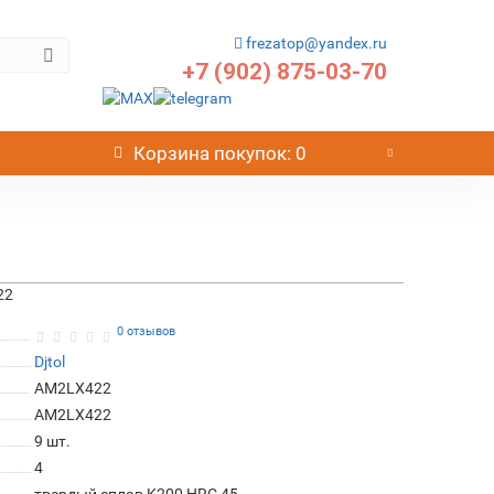
frezatop@yandex.ru
+7 (902) 875-03-70
Корзина
покупок
: 0
22
0 отзывов
Djtol
AM2LX422
AM2LX422
9
шт.
4