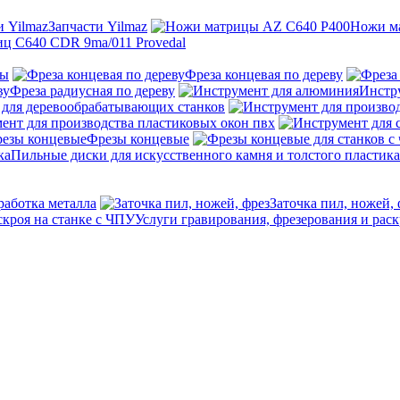
Запчасти Yilmaz
Ножи м
ц C640 CDR 9ma/011 Provedal
ны
Фреза концевая по дереву
Фреза радиусная по дереву
Инстр
 для деревообрабатывающих станков
ент для производства пластиковых окон пвх
Фрезы концевые
Пильные диски для искусственного камня и толстого пластика
работка металла
Заточка пил, ножей, 
Услуги гравирования, фрезерования и раск