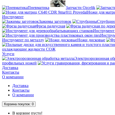
Пневматика
Запчасти Ozcelik
Ножи для матри
Инструмент
Зажимы заготовок
Струбци
Фреза радиусная
Инструмент
Инструм
Инструмент по металлу
Ножи дисковые
охлаждающие жидкости СОЖ
Услуги
Электроэрозионная об
профильных ножей
Доставка
Контакты
О компании
Доставка
Контакты
О компании
Корзина
покупок
: 0
В корзине пусто!