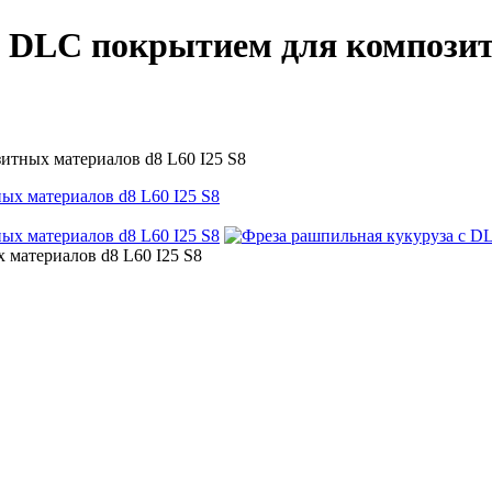
 DLC покрытием для композит
итных материалов d8 L60 I25 S8
 материалов d8 L60 I25 S8