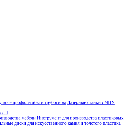
учные профилегибы и трубогибы
Лазерные станки с ЧПУ
edal
оизводства мебели
Инструмент для производства пластиковых
льные диски для искусственного камня и толстого пластика