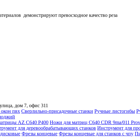
териалов демонстрируют превосходное качество реза
улица, дом 7, офис 311
 окон пвх
Сверлильно-присадочные станки
Ручные листогибы
Р
лоджий
атрицы AZ C640 P400
Ножи для матриц C640 CDR 9ma/011 Prov
трумент для деревообрабатывающих станков
Инструмент для пр
дисковые
Фрезы концевые
Фрезы концевые для станков с чпу
Пи