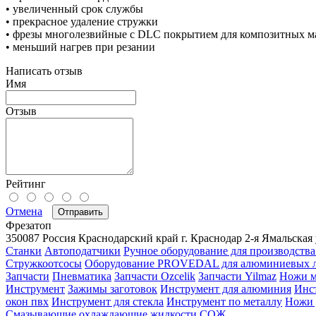
• увеличенный срок службы
• прекрасное удаление стружки
• фрезы многолезвийные с DLC покрытием для композитных ма
• меньший нагрев при резании
Написать отзыв
Имя
Отзыв
Рейтинг
Отмена
Отправить
Фрезатоп
350087
Россия
Краснодарский край
г. Краснодар
2-я Ямальская 
Станки
Автоподатчики
Ручное оборудование для производства
Стружкоотсосы
Оборудование PROVEDAL для алюминиевых 
Запчасти
Пневматика
Запчасти Ozcelik
Запчасти Yilmaz
Ножи м
Инструмент
Зажимы заготовок
Инструмент для алюминия
Инс
окон пвх
Инструмент для стекла
Инструмент по металлу
Ножи 
Смазывающие охлаждающие жидкости СОЖ