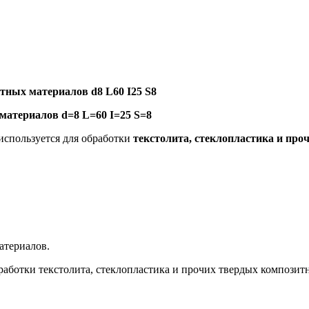
ных материалов d8 L60 I25 S8
атериалов d=8 L=60 I=25 S=8
используется для обработки
текстолита, стеклопластика и пр
териалов.
аботки текстолита, стеклопластика и прочих твердых композит