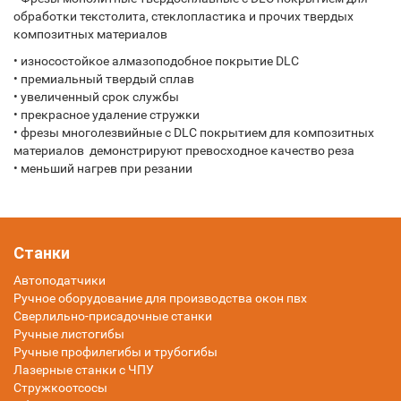
обработки текстолита, стеклопластика и прочих твердых
композитных материалов
• износостойкое алмазоподобное покрытие DLC
• премиальный твердый сплав
• увеличенный срок службы
• прекрасное удаление стружки
• фрезы многолезвийные с DLC покрытием для композитных
материалов демонстрируют превосходное качество реза
• меньший нагрев при резании
Станки
Автоподатчики
Ручное оборудование для производства окон пвх
Сверлильно-присадочные станки
Ручные листогибы
Ручные профилегибы и трубогибы
Лазерные станки с ЧПУ
Стружкоотсосы