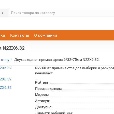
вка
Контакты
О компании
м N2ZX6.32
 с чпу
Двухзаходная прямая фреза 6*32*75мм N2ZX6.32
N2ZX6.32 применяются для выборки и раскроя 
пенопласт.
Рейтинг:
Производитель:
Модель:
Артикул:
Доступно:
Диаметр рабочий, мм: