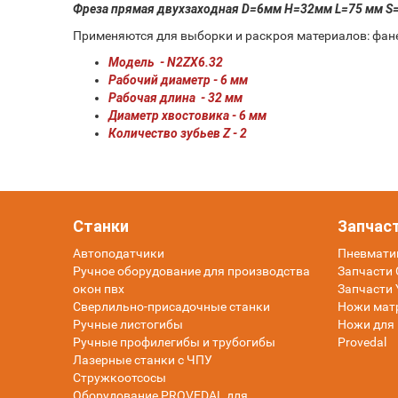
Фреза прямая двухзаходная D=6мм H=32мм L=75 мм S=
Применяются для выборки и раскроя материалов: фанер
Модель - N2ZX6.32
Рабочий диаметр - 6 мм
Рабочая длина - 32 мм
Диаметр хвостовика - 6 мм
Количество зубьев Z - 2
Станки
Запчас
Автоподатчики
Пневмати
Ручное оборудование для производства
Запчасти O
окон пвх
Запчасти 
Сверлильно-присадочные станки
Ножи мат
Ручные листогибы
Ножи для 
Ручные профилегибы и трубогибы
Provedal
Лазерные станки с ЧПУ
Стружкоотсосы
Оборудование PROVEDAL для