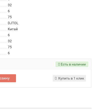
32
6
75
DJTOL
Китай
6
32
75
6
Есть в наличии
рзину
Купить в 1 клик