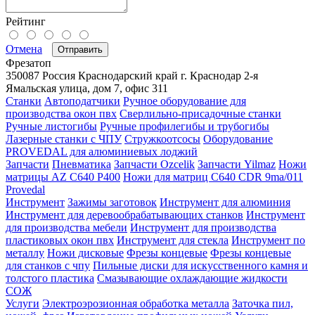
Рейтинг
Отмена
Отправить
Фрезатоп
350087
Россия
Краснодарский край
г. Краснодар
2-я
Ямальская улица, дом 7, офис 311
Станки
Автоподатчики
Ручное оборудование для
производства окон пвх
Сверлильно-присадочные станки
Ручные листогибы
Ручные профилегибы и трубогибы
Лазерные станки с ЧПУ
Стружкоотсосы
Оборудование
PROVEDAL для алюминиевых лоджий
Запчасти
Пневматика
Запчасти Ozcelik
Запчасти Yilmaz
Ножи
матрицы AZ C640 P400
Ножи для матриц C640 CDR 9ma/011
Provedal
Инструмент
Зажимы заготовок
Инструмент для алюминия
Инструмент для деревообрабатывающих станков
Инструмент
для производства мебели
Инструмент для производства
пластиковых окон пвх
Инструмент для стекла
Инструмент по
металлу
Ножи дисковые
Фрезы концевые
Фрезы концевые
для станков с чпу
Пильные диски для искусственного камня и
толстого пластика
Смазывающие охлаждающие жидкости
СОЖ
Услуги
Электроэрозионная обработка металла
Заточка пил,