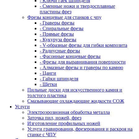
- Ключи гаек шпинделя
- Сменные ножи и твердосплавные
пластины фрез
Фрезы концевые для станков с чпу
- Граверы фрезы
- Спиральные фрезы
- Прямые фрезы
- Кукуруза фрезы
- V-образные фрезы для гибки композита
- Радиусные фрезы
- Фасонные концевые фрезы
- Фрезы для выравнивания поверхности
- Алмазные фрезы и граверы по камню
- Цанги
- Гайки шпинделя
- Щетки
Пильные диски для искусственного камня и
толстого пластика
Смазывающие охлаждающие жидкости СОЖ
Услуги
Электроэрозионная обработка металла
Заточка пил, ножей, фрез
Изготовление профильных ножей
Услуги гравирования, фрезерования и раскроя на
станке с ЧПУ