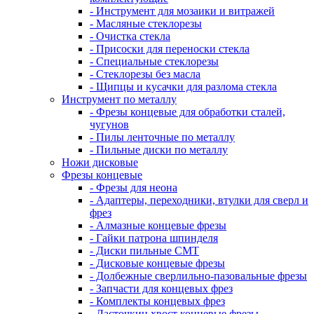
- Инструмент для мозаики и витражей
- Масляные стеклорезы
- Очистка стекла
- Присоски для переноски стекла
- Специальные стеклорезы
- Стеклорезы без масла
- Щипцы и кусачки для разлома стекла
Инструмент по металлу
- Фрезы концевые для обработки сталей,
чугунов
- Пилы ленточные по металлу
- Пильные диски по металлу
Ножи дисковые
Фрезы концевые
- Фрезы для неона
- Адаптеры, переходники, втулки для сверл и
фрез
- Алмазные концевые фрезы
- Гайки патрона шпинделя
- Диски пильные CMT
- Дисковые концевые фрезы
- Долбежные сверлильно-пазовальные фрезы
- Запчасти для концевых фрез
- Комплекты концевых фрез
- Ласточкин хвост концевые фрезы