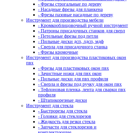
- Фрезы строгальные по дереву
- Насадные фрезы для планкена
- Фрезы пазовые насадные по дереву
Инструмент для производства мебели
- Кромкооблицовочный ручной инструмент
- Патроны присадочных станков для сверл
- Петельные фрезы под петли
- Пильные диски дсп, лдсп, мдф
- Сверла для присадочного станка
- Фрезы кромочные
Инструмент для производства пластиковых окон
пвх
- Фрезы для пластиковых окон пвх
- Зачистные ножи для пвх окон
- Пильные диски для пвх профиля
- Сверла и фрезы под ручку для окон пвх
- Тефлоновая пленка, лента для сварки пвх
профиля
- Штапикорезные диски
Инструмент для стекла
- Быстрорезы для стекла
- Головки для стеклорезов
- Жидкость для резки стекла
- Запчасти для стеклорезов и
комплектующие