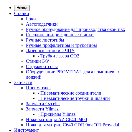
Назад
Станки
Рокит
Автоподатчики
Ручное оборудование для производства окон пвх
Сверлильно-присадочные станки
Ручные листогибы
Ручные профилегибы и трубогибы
Лазерные станки с ЧПУ
- Трубки лазера CO2
Станки Б/У
Стружкоотсосы
Оборудование PROVEDAL для алюминиевых
лоджий
Запчасти
Пневматика
- Пневматические соединители
- Пневматические трубки и шланги
Запчасти Ozcelik
Запчасти Yilmaz
- Прижимы Yilmaz
Ножи матрицы AZ C640 P400
Ножи для матриц C640 CDR 9ma/011 Provedal
Инструмент