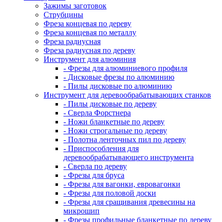
Зажимы заготовок
Струбцины
Фреза концевая по дереву
Фреза концевая по металлу
Фреза радиусная
Фреза радиусная по дереву
Инструмент для алюминия
- Фрезы для алюминиевого профиля
- Дисковые фрезы по алюминию
- Пилы дисковые по алюминию
Инструмент для деревообрабатывающих станков
- Пилы дисковые по дереву
- Сверла Форстнера
- Ножи бланкетные по дереву
- Ножи строгальные по дереву
- Полотна ленточных пил по дереву
- Приспособления для
деревообрабатывающего инструмента
- Сверла по дереву
- Фрезы для бруса
- Фрезы для вагонки, евровагонки
- Фрезы для половой доски
- Фрезы для сращивания древесины на
микрошип
- Фрезы профильные бланкетные по дереву