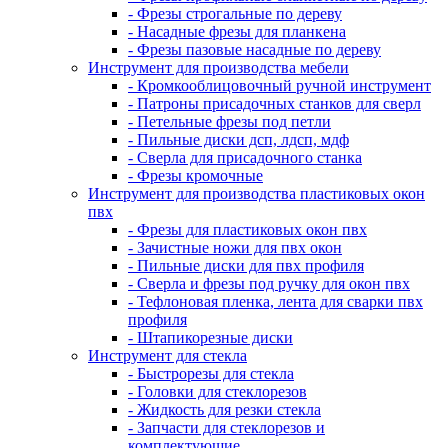
- Фрезы строгальные по дереву
- Насадные фрезы для планкена
- Фрезы пазовые насадные по дереву
Инструмент для производства мебели
- Кромкооблицовочный ручной инструмент
- Патроны присадочных станков для сверл
- Петельные фрезы под петли
- Пильные диски дсп, лдсп, мдф
- Сверла для присадочного станка
- Фрезы кромочные
Инструмент для производства пластиковых окон
пвх
- Фрезы для пластиковых окон пвх
- Зачистные ножи для пвх окон
- Пильные диски для пвх профиля
- Сверла и фрезы под ручку для окон пвх
- Тефлоновая пленка, лента для сварки пвх
профиля
- Штапикорезные диски
Инструмент для стекла
- Быстрорезы для стекла
- Головки для стеклорезов
- Жидкость для резки стекла
- Запчасти для стеклорезов и
комплектующие