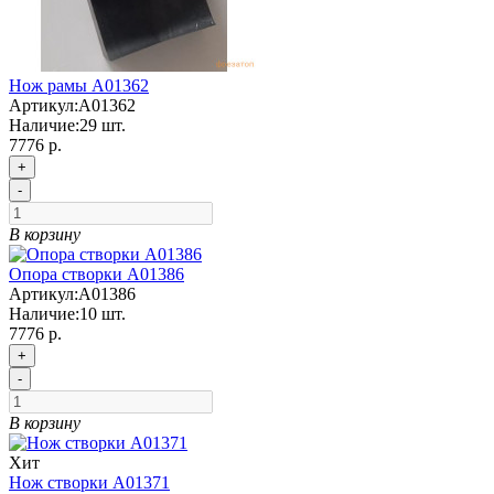
Нож рамы А01362
Артикул:
А01362
Наличие:
29
шт.
7776 р.
+
-
В корзину
Опора створки A01386
Артикул:
A01386
Наличие:
10
шт.
7776 р.
+
-
В корзину
Хит
Нож створки А01371