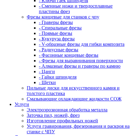
- Ключи гаек шпинделя
- Сменные ножи и твердосплавные
пластины фрез
Фрезы концевые для станков с чпу
- Граверы фрезы
- Спиральные фрезы
- Прямые фрезы
- Кукуруза фрезы
- V-образные фрезы для гибки композита
- Радиусные фрезы
- Фасонные концевые фрезы
- Фрезы для выравнивания поверхности
- Алмазные фрезы и граверы по камню
- Цанги
- Гайки шпинделя
- Щетки
Пильные диски для искусственного камня и
толстого пластика
Смазывающие охлаждающие жидкости СОЖ
Услуги
Электроэрозионная обработка металла
Заточка пил, ножей, фрез
Изготовление профильных ножей
Услуги гравирования, фрезерования и раскроя на
станке с ЧПУ