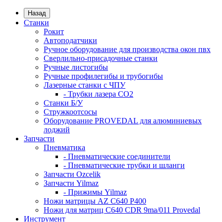
Назад
Станки
Рокит
Автоподатчики
Ручное оборудование для производства окон пвх
Сверлильно-присадочные станки
Ручные листогибы
Ручные профилегибы и трубогибы
Лазерные станки с ЧПУ
- Трубки лазера CO2
Станки Б/У
Стружкоотсосы
Оборудование PROVEDAL для алюминиевых
лоджий
Запчасти
Пневматика
- Пневматические соединители
- Пневматические трубки и шланги
Запчасти Ozcelik
Запчасти Yilmaz
- Прижимы Yilmaz
Ножи матрицы AZ C640 P400
Ножи для матриц C640 CDR 9ma/011 Provedal
Инструмент