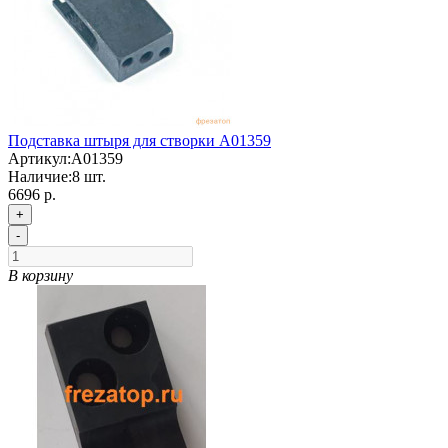
Подставка штыря для створки А01359
Артикул:
А01359
Наличие:
8
шт.
6696 р.
+
-
В корзину