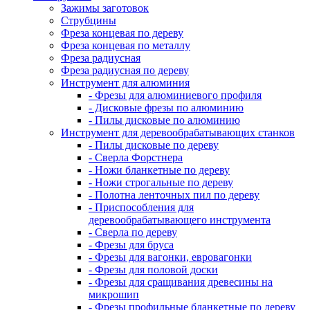
Зажимы заготовок
Струбцины
Фреза концевая по дереву
Фреза концевая по металлу
Фреза радиусная
Фреза радиусная по дереву
Инструмент для алюминия
- Фрезы для алюминиевого профиля
- Дисковые фрезы по алюминию
- Пилы дисковые по алюминию
Инструмент для деревообрабатывающих станков
- Пилы дисковые по дереву
- Сверла Форстнера
- Ножи бланкетные по дереву
- Ножи строгальные по дереву
- Полотна ленточных пил по дереву
- Приспособления для
деревообрабатывающего инструмента
- Сверла по дереву
- Фрезы для бруса
- Фрезы для вагонки, евровагонки
- Фрезы для половой доски
- Фрезы для сращивания древесины на
микрошип
- Фрезы профильные бланкетные по дереву