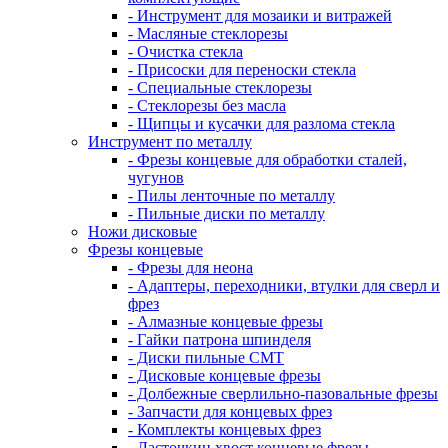
- Инструмент для мозаики и витражей
- Масляные стеклорезы
- Очистка стекла
- Присоски для переноски стекла
- Специальные стеклорезы
- Стеклорезы без масла
- Щипцы и кусачки для разлома стекла
Инструмент по металлу
- Фрезы концевые для обработки сталей,
чугунов
- Пилы ленточные по металлу
- Пильные диски по металлу
Ножи дисковые
Фрезы концевые
- Фрезы для неона
- Адаптеры, переходники, втулки для сверл и
фрез
- Алмазные концевые фрезы
- Гайки патрона шпинделя
- Диски пильные CMT
- Дисковые концевые фрезы
- Долбежные сверлильно-пазовальные фрезы
- Запчасти для концевых фрез
- Комплекты концевых фрез
- Ласточкин хвост концевые фрезы