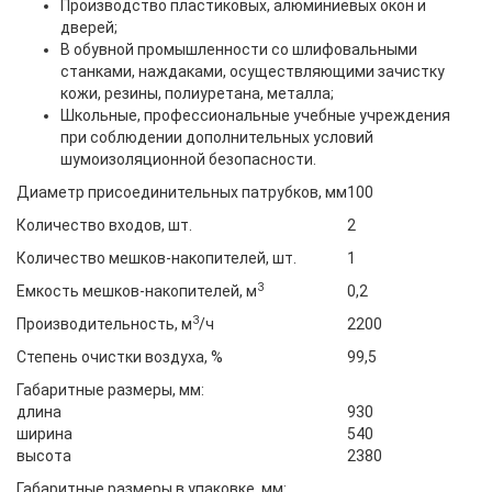
Производство пластиковых, алюминиевых окон и
дверей;
В обувной промышленности со шлифовальными
станками, наждаками, осуществляющими зачистку
кожи, резины, полиуретана, металла;
Школьные, профессиональные учебные учреждения
при соблюдении дополнительных условий
шумоизоляционной безопасности.
Диаметр присоединительных патрубков, мм
100
Количество входов, шт.
2
Количество мешков-накопителей, шт.
1
3
Емкость мешков-накопителей, м
0,2
3
Производительность, м
/ч
2200
Степень очистки воздуха, %
99,5
Габаритные размеры, мм:
длина
930
ширина
540
высота
2380
Габаритные размеры в упаковке, мм: