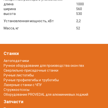
длина
1000
ширина
560
высота
530
Установленная мощность, кВт
2,2
Масса, кг
52
Станки
Автоподатчики
Ручное оборудование для производства окон пвх
Сверлильно-присадочные станки
Ручные листогибы
Ручные профилегибы и трубогибы
Лазерные станки с ЧПУ
Стружкоотсосы
Оборудование PROVEDAL для алюминиевых лоджий
Запчасти