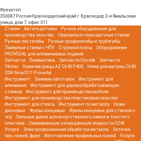
Фрезатоп
350087
Россия
Краснодарский край
г. Краснодар
2-я Ямальская
улица, дом 7, офис 311
Станки
Автоподатчики
Ручное оборудование для
производства окон пвх
Сверлильно-присадочные станки
Ручные листогибы
Ручные профилегибы и трубогибы
Лазерные станки с ЧПУ
Стружкоотсосы
Оборудование
PROVEDAL для алюминиевых лоджий
Запчасти
Пневматика
Запчасти Ozcelik
Запчасти
Yilmaz
Ножи матрицы AZ C640 P400
Ножи для матриц C640
CDR 9ma/011 Provedal
Инструмент
Зажимы заготовок
Инструмент для
алюминия
Инструмент для деревообрабатывающих
станков
Инструмент для производства мебели
Инструмент для производства пластиковых окон пвх
Инструмент для стекла
Инструмент по металлу
Ножи
дисковые
Фрезы концевые
Фрезы концевые для станков с
чпу
Пильные диски для искусственного камня и толстого
пластика
Смазывающие охлаждающие жидкости СОЖ
Услуги
Электроэрозионная обработка металла
Заточка
пил, ножей, фрез
Изготовление профильных ножей
Услуги