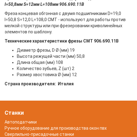
I=50,8мм S=12мм L=108мм 906.690.11B
Фреза концевая обгонная с двумя подшипниками D=19,0
I=50,8 S=12,0 L=108,0 CMT - используют для работы против
мелкой структуры или при фрезеровании криволинейных
элементов по шаблону.
Технические характеристики фрезы СМТ 906.690.11B
Диаметр фрезы, D Ø (мм) 19
Высота режущей части (мм) 50,8
Длина общая (мм) 108
Количество зубьев, Z (шт) 2
Размер хвостовика Ø (мм) 12
Страна производителя: Италия
Станки
Автоподатчики
Ручное оборудование для производства окон пвх
Сверлильно-присадочные станки