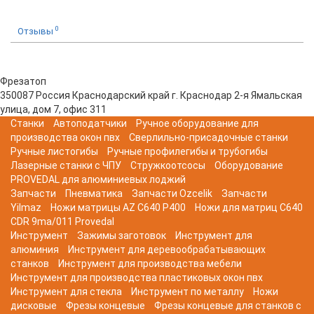
0
Отзывы
Фрезатоп
350087
Россия
Краснодарский край
г. Краснодар
2-я Ямальская
улица, дом 7, офис 311
Станки
Автоподатчики
Ручное оборудование для
производства окон пвх
Сверлильно-присадочные станки
Ручные листогибы
Ручные профилегибы и трубогибы
Лазерные станки с ЧПУ
Стружкоотсосы
Оборудование
PROVEDAL для алюминиевых лоджий
Запчасти
Пневматика
Запчасти Ozcelik
Запчасти
Yilmaz
Ножи матрицы AZ C640 P400
Ножи для матриц C640
CDR 9ma/011 Provedal
Инструмент
Зажимы заготовок
Инструмент для
алюминия
Инструмент для деревообрабатывающих
станков
Инструмент для производства мебели
Инструмент для производства пластиковых окон пвх
Инструмент для стекла
Инструмент по металлу
Ножи
дисковые
Фрезы концевые
Фрезы концевые для станков с