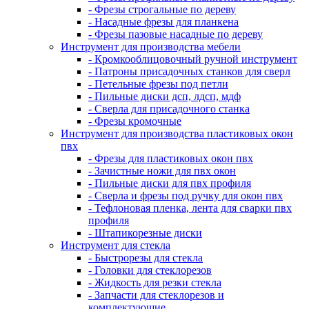
- Фрезы строгальные по дереву
- Насадные фрезы для планкена
- Фрезы пазовые насадные по дереву
Инструмент для производства мебели
- Кромкооблицовочный ручной инструмент
- Патроны присадочных станков для сверл
- Петельные фрезы под петли
- Пильные диски дсп, лдсп, мдф
- Сверла для присадочного станка
- Фрезы кромочные
Инструмент для производства пластиковых окон
пвх
- Фрезы для пластиковых окон пвх
- Зачистные ножи для пвх окон
- Пильные диски для пвх профиля
- Сверла и фрезы под ручку для окон пвх
- Тефлоновая пленка, лента для сварки пвх
профиля
- Штапикорезные диски
Инструмент для стекла
- Быстрорезы для стекла
- Головки для стеклорезов
- Жидкость для резки стекла
- Запчасти для стеклорезов и
комплектующие