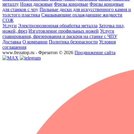
металлу
Ножи дисковые
Фрезы концевые
Фрезы концевые
для станков с чпу
Пильные диски для искусственного камня и
толстого пластика
Смазывающие охлаждающие жидкости
СОЖ
Услуги
Электроэрозионная обработка металла
Заточка пил,
ножей, фрез
Изготовление профильных ножей
Услуги
гравирования, фрезерования и раскроя на станке с ЧПУ
Доставка
О компании
Политика безопасности
Условия
соглашения
www.frezatop.ru - Фрезатоп © 2026
Продвижение сайта