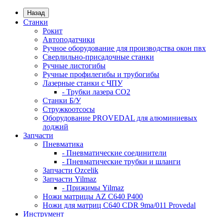
Назад
Станки
Рокит
Автоподатчики
Ручное оборудование для производства окон пвх
Сверлильно-присадочные станки
Ручные листогибы
Ручные профилегибы и трубогибы
Лазерные станки с ЧПУ
- Трубки лазера CO2
Станки Б/У
Стружкоотсосы
Оборудование PROVEDAL для алюминиевых
лоджий
Запчасти
Пневматика
- Пневматические соединители
- Пневматические трубки и шланги
Запчасти Ozcelik
Запчасти Yilmaz
- Прижимы Yilmaz
Ножи матрицы AZ C640 P400
Ножи для матриц C640 CDR 9ma/011 Provedal
Инструмент