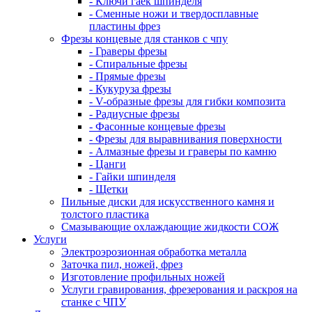
- Ключи гаек шпинделя
- Сменные ножи и твердосплавные
пластины фрез
Фрезы концевые для станков с чпу
- Граверы фрезы
- Спиральные фрезы
- Прямые фрезы
- Кукуруза фрезы
- V-образные фрезы для гибки композита
- Радиусные фрезы
- Фасонные концевые фрезы
- Фрезы для выравнивания поверхности
- Алмазные фрезы и граверы по камню
- Цанги
- Гайки шпинделя
- Щетки
Пильные диски для искусственного камня и
толстого пластика
Смазывающие охлаждающие жидкости СОЖ
Услуги
Электроэрозионная обработка металла
Заточка пил, ножей, фрез
Изготовление профильных ножей
Услуги гравирования, фрезерования и раскроя на
станке с ЧПУ