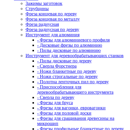
Зажимы заготовок
Струбцины
Фреза концевая по дереву
Фреза концевая по металлу
Фреза радиусная
Фреза радиусная по дереву
Инструмент для алюминия
- Фрезы для алюминиевого профиля
- Дисковые фрезы по алюминию
- Пилы дисковые по алюминию
Инструмент для деревообрабатывающих станков
- Пилы дисковые по дереву
- Сверла Форстнера
- Ножи бланкетные по дереву
- Ножи строгальные по дереву
- Полотна ленточных пил по дереву
- Приспособления для
деревообрабатывающего инструмента
- Сверла по дереву
- Фрезы для бруса
- Фрезы для вагонки, евровагонки
- Фрезы для половой доски
- Фрезы для сращивания древесины на
микрошип
- Фрезы профильные бланкетные по дереву