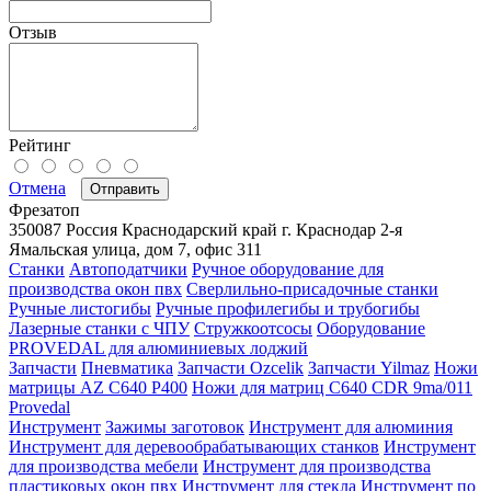
Отзыв
Рейтинг
Отмена
Отправить
Фрезатоп
350087
Россия
Краснодарский край
г. Краснодар
2-я
Ямальская улица, дом 7, офис 311
Станки
Автоподатчики
Ручное оборудование для
производства окон пвх
Сверлильно-присадочные станки
Ручные листогибы
Ручные профилегибы и трубогибы
Лазерные станки с ЧПУ
Стружкоотсосы
Оборудование
PROVEDAL для алюминиевых лоджий
Запчасти
Пневматика
Запчасти Ozcelik
Запчасти Yilmaz
Ножи
матрицы AZ C640 P400
Ножи для матриц C640 CDR 9ma/011
Provedal
Инструмент
Зажимы заготовок
Инструмент для алюминия
Инструмент для деревообрабатывающих станков
Инструмент
для производства мебели
Инструмент для производства
пластиковых окон пвх
Инструмент для стекла
Инструмент по