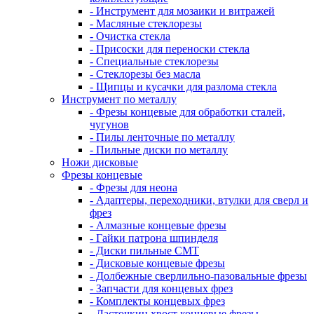
- Инструмент для мозаики и витражей
- Масляные стеклорезы
- Очистка стекла
- Присоски для переноски стекла
- Специальные стеклорезы
- Стеклорезы без масла
- Щипцы и кусачки для разлома стекла
Инструмент по металлу
- Фрезы концевые для обработки сталей,
чугунов
- Пилы ленточные по металлу
- Пильные диски по металлу
Ножи дисковые
Фрезы концевые
- Фрезы для неона
- Адаптеры, переходники, втулки для сверл и
фрез
- Алмазные концевые фрезы
- Гайки патрона шпинделя
- Диски пильные CMT
- Дисковые концевые фрезы
- Долбежные сверлильно-пазовальные фрезы
- Запчасти для концевых фрез
- Комплекты концевых фрез
- Ласточкин хвост концевые фрезы